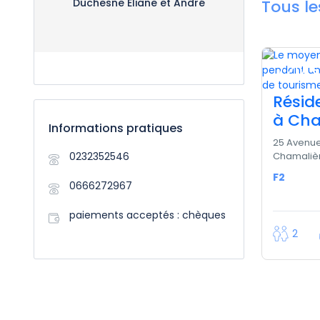
Duchesne Eliane et André
Tous l
720 
Résid
à Cha
Informations pratiques
25 Avenue
0232352546
Chamalièr
F2
0666272967
paiements acceptés : chèques
2