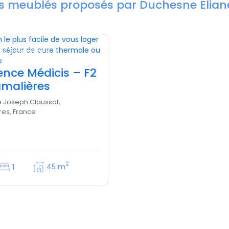
es meublés proposés par Duchesne Elian
€
/ 3 semaines
ence Médicis – F2
malières
 Joseph Claussat,
es, France
2
45 m
1