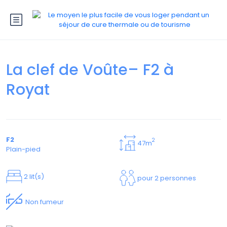
La clef de Voûte– F2 à
Royat
F2
2
47m
Plain-pied
2 lit(s)
pour 2 personnes
Non fumeur